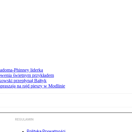
iadoma-Phinney liderką
łowenia świetnym przykładem
owski przepłynął Bałtyk
apraszają na rajd pieszy w Modlinie
REGULAMIN
Polityka Prywatności