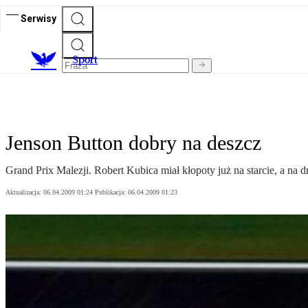
Serwisy
S
port
Jenson Button dobry na deszcz
Grand Prix Malezji. Robert Kubica miał kłopoty już na starcie, a na
Aktualizacja:
06.04.2009 01:24
Publikacja:
06.04.2009 01:23