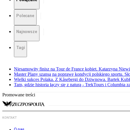
Polecane
Najnowsze
Tagi
Niesamowity finisz na Tour de France kobiet. Katarzyna Niew
Master Plany szansą na poprawę kondycji polskiego sportu. S
Wielki sukces Polaka. Z Kåsebergi do Dziwnowa. Bartek Kubk
Tam, gdzie historia łączy się z naturą - TrekTours i Columbia z
Promowane treści
KONTAKT
O nas