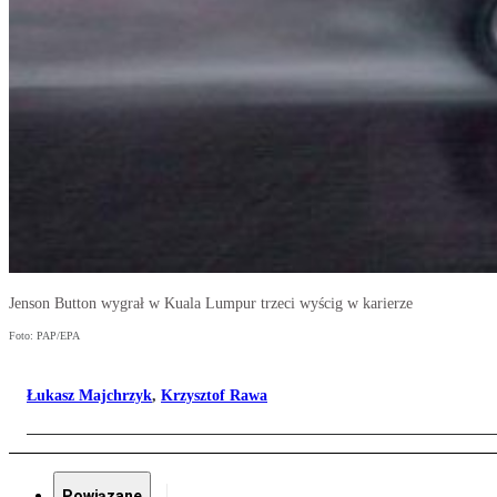
Jenson Button wygrał w Kuala Lumpur trzeci wyścig w karierze
Foto: PAP/EPA
Łukasz Majchrzyk
,
Krzysztof Rawa
Powiązane