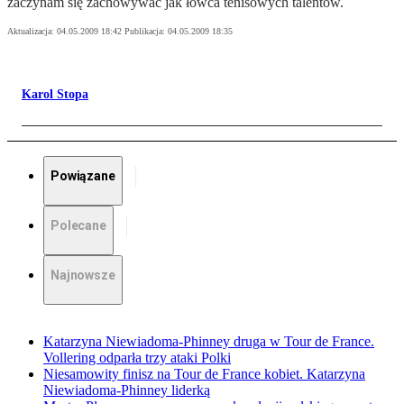
zaczynam się zachowywać jak łowca tenisowych talentów.
Aktualizacja:
04.05.2009 18:42
Publikacja:
04.05.2009 18:35
Karol Stopa
Powiązane
Polecane
Najnowsze
Katarzyna Niewiadoma-Phinney druga w Tour de France.
Vollering odparła trzy ataki Polki
Niesamowity finisz na Tour de France kobiet. Katarzyna
Niewiadoma-Phinney liderką