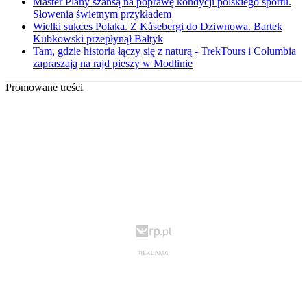
Master Plany szansą na poprawę kondycji polskiego sportu.
Słowenia świetnym przykładem
Wielki sukces Polaka. Z Kåsebergi do Dziwnowa. Bartek
Kubkowski przepłynął Bałtyk
Tam, gdzie historia łączy się z naturą - TrekTours i Columbia
zapraszają na rajd pieszy w Modlinie
Promowane treści