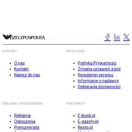
KONTAKT
REGULAMIN
O nas
Polityka Prywatności
Kontakt
Zmiana ustawień zgód
Napisz do nas
Regulamin serwisu
Informacje o nadawcy
Deklaracja dostępności
REKLAMA I PRENUMERATA
PARTNERZY
Reklama
E-kiosk.pl
Ogłoszenia
E-gazety.pl
Prenumerata
Nexto.pl