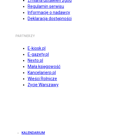
Zmiana ustawień zgód
Regulamin serwisu
Informacje o nadawcy
Deklaracja dostępności
PARTNERZY
E-kiosk.pl
E-gazety.pl
Nexto.pl
Mała księgowość
Kancelarierp.pl
Wieści Rolnicze
Życie Warszawy
KALENDARIUM