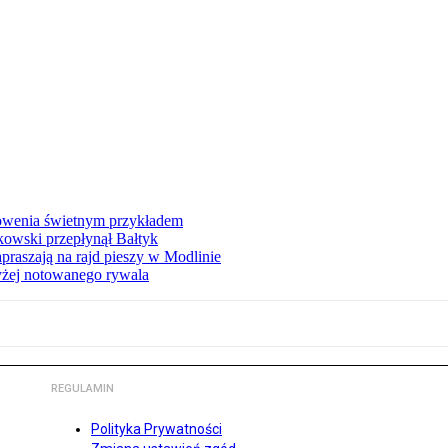
łowenia świetnym przykładem
owski przepłynął Bałtyk
apraszają na rajd pieszy w Modlinie
yżej notowanego rywala
REGULAMIN
Polityka Prywatności