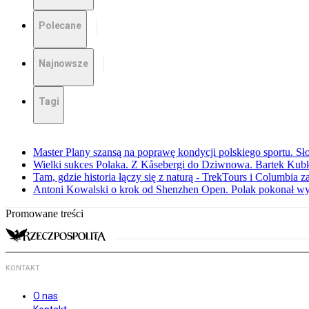
Polecane
Najnowsze
Tagi
Master Plany szansą na poprawę kondycji polskiego sportu. S
Wielki sukces Polaka. Z Kåsebergi do Dziwnowa. Bartek Kubk
Tam, gdzie historia łączy się z naturą - TrekTours i Columbia z
Antoni Kowalski o krok od Shenzhen Open. Polak pokonał w
Promowane treści
KONTAKT
O nas