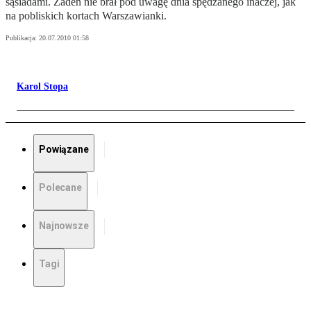
sąsiadami. Żaden nie brał pod uwagę dnia spędzanego inaczej, jak
na pobliskich kortach Warszawianki.
Publikacja:
20.07.2010 01:58
Karol Stopa
Powiązane
Polecane
Najnowsze
Tagi