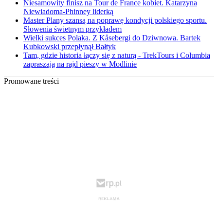
Niesamowity finisz na Tour de France kobiet. Katarzyna
Niewiadoma-Phinney liderką
Master Plany szansą na poprawę kondycji polskiego sportu.
Słowenia świetnym przykładem
Wielki sukces Polaka. Z Kåsebergi do Dziwnowa. Bartek
Kubkowski przepłynął Bałtyk
Tam, gdzie historia łączy się z naturą - TrekTours i Columbia
zapraszają na rajd pieszy w Modlinie
Promowane treści