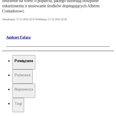
oburzenie na wieść o poparciu, jakiego udzielają Hiszpanie
oskarżonemu o stosowanie środków dopingujących Alberto
Contadorowi.
Aktualizacja:
17.11.2010 23:47
Publikacja:
17.11.2010 23:39
Andrzej Fąfara
Powiązane
Polecane
Najnowsze
Tagi