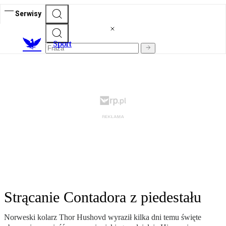
Serwisy
S
port
Strącanie Contadora z piedestału
Norweski kolarz Thor Hushovd wyraził kilka dni temu święte