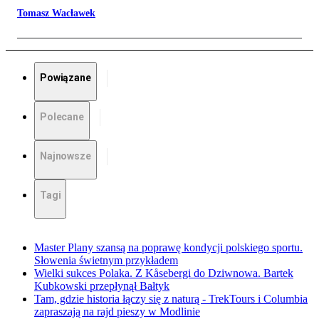
Tomasz Wacławek
Powiązane
Polecane
Najnowsze
Tagi
Master Plany szansą na poprawę kondycji polskiego sportu.
Słowenia świetnym przykładem
Wielki sukces Polaka. Z Kåsebergi do Dziwnowa. Bartek
Kubkowski przepłynął Bałtyk
Tam, gdzie historia łączy się z naturą - TrekTours i Columbia
zapraszają na rajd pieszy w Modlinie