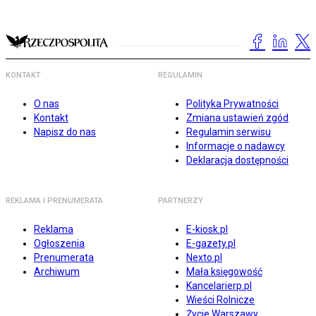
KONTAKT
REGULAMIN
O nas
Polityka Prywatności
Kontakt
Zmiana ustawień zgód
Napisz do nas
Regulamin serwisu
Informacje o nadawcy
Deklaracja dostępności
REKLAMA I PRENUMERATA
PARTNERZY
Reklama
E-kiosk.pl
Ogłoszenia
E-gazety.pl
Prenumerata
Nexto.pl
Archiwum
Mała księgowość
Kancelarierp.pl
Wieści Rolnicze
Życie Warszawy