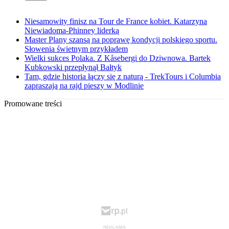
Niesamowity finisz na Tour de France kobiet. Katarzyna
Niewiadoma-Phinney liderką
Master Plany szansą na poprawę kondycji polskiego sportu.
Słowenia świetnym przykładem
Wielki sukces Polaka. Z Kåsebergi do Dziwnowa. Bartek
Kubkowski przepłynął Bałtyk
Tam, gdzie historia łączy się z naturą - TrekTours i Columbia
zapraszają na rajd pieszy w Modlinie
Promowane treści