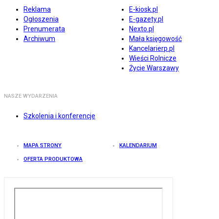
Reklama
E-kiosk.pl
Ogłoszenia
E-gazety.pl
Prenumerata
Nexto.pl
Archiwum
Mała księgowość
Kancelarierp.pl
Wieści Rolnicze
Życie Warszawy
NASZE WYDARZENIA
Szkolenia i konferencje
MAPA STRONY
KALENDARIUM
OFERTA PRODUKTOWA