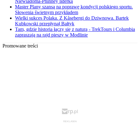
Niewiadoma-Phinney liderką
Master Plany szansą na poprawę kondycji polskiego sportu.
Słowenia świetnym przykładem
Wielki sukces Polaka. Z Kåsebergi do Dziwnowa. Bartek
Kubkowski przepłynął Bałtyk
Tam, gdzie historia łączy się z naturą - TrekTours i Columbia
zapraszają na rajd pieszy w Modlinie
Promowane treści