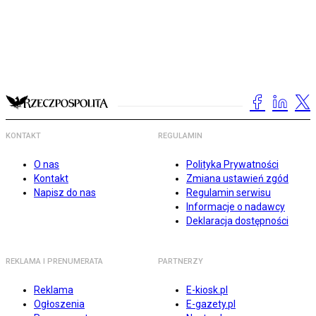
KONTAKT
REGULAMIN
O nas
Polityka Prywatności
Kontakt
Zmiana ustawień zgód
Napisz do nas
Regulamin serwisu
Informacje o nadawcy
Deklaracja dostępności
REKLAMA I PRENUMERATA
PARTNERZY
Reklama
E-kiosk.pl
Ogłoszenia
E-gazety.pl