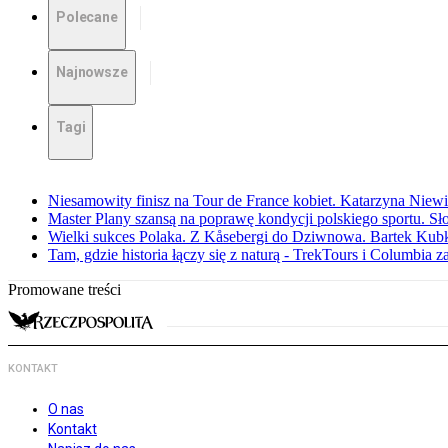
Polecane
Najnowsze
Tagi
Niesamowity finisz na Tour de France kobiet. Katarzyna Niew
Master Plany szansą na poprawę kondycji polskiego sportu. S
Wielki sukces Polaka. Z Kåsebergi do Dziwnowa. Bartek Kubk
Tam, gdzie historia łączy się z naturą - TrekTours i Columbia z
Promowane treści
KONTAKT
O nas
Kontakt