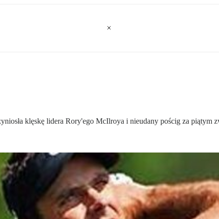
zyniosła klęskę lidera Rory'ego McIlroya i nieudany pościg za piąty