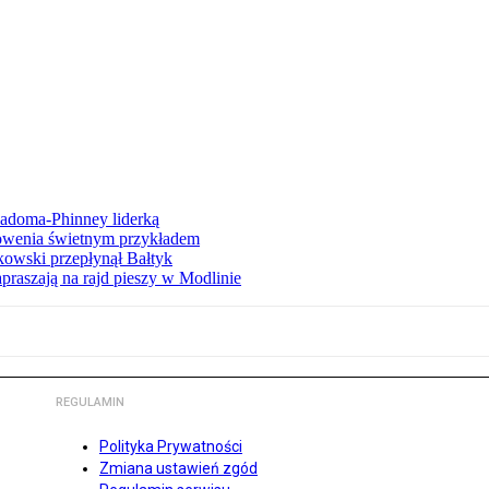
iadoma-Phinney liderką
łowenia świetnym przykładem
owski przepłynął Bałtyk
apraszają na rajd pieszy w Modlinie
REGULAMIN
Polityka Prywatności
Zmiana ustawień zgód