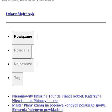
Foto: Fotorzepa, Roman Bosiacki Roman Bosiacki
Łukasz Majchrzyk
Powiązane
Polecane
Najnowsze
Tagi
Niesamowity finisz na Tour de France kobiet. Katarzyna
Niewiadoma-Phinney liderką
Master Plany szansą na poprawę kondycji polskiego sportu.
Słowenia świetnym przykładem