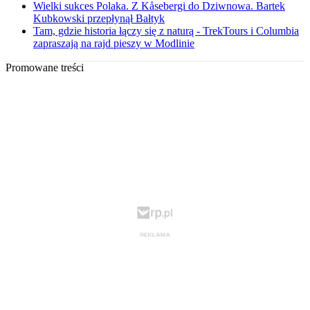
Wielki sukces Polaka. Z Kåsebergi do Dziwnowa. Bartek
Kubkowski przepłynął Bałtyk
Tam, gdzie historia łączy się z naturą - TrekTours i Columbia
zapraszają na rajd pieszy w Modlinie
Promowane treści