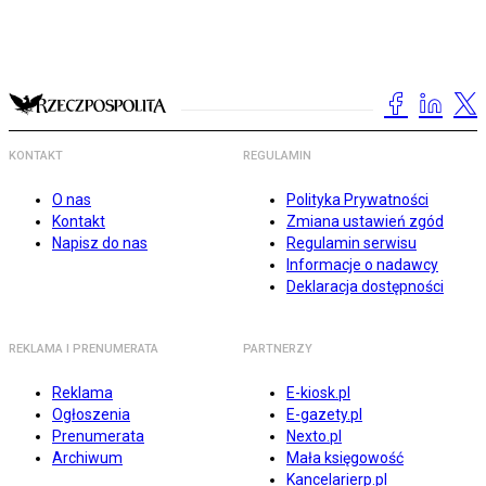
KONTAKT
REGULAMIN
O nas
Polityka Prywatności
Kontakt
Zmiana ustawień zgód
Napisz do nas
Regulamin serwisu
Informacje o nadawcy
Deklaracja dostępności
REKLAMA I PRENUMERATA
PARTNERZY
Reklama
E-kiosk.pl
Ogłoszenia
E-gazety.pl
Prenumerata
Nexto.pl
Archiwum
Mała księgowość
Kancelarierp.pl