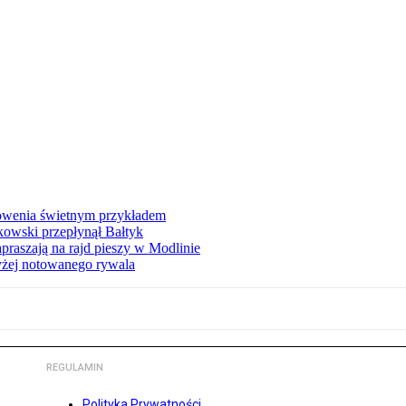
łowenia świetnym przykładem
owski przepłynął Bałtyk
apraszają na rajd pieszy w Modlinie
yżej notowanego rywala
REGULAMIN
Polityka Prywatności