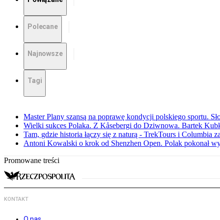
Polecane
Najnowsze
Tagi
Master Plany szansą na poprawę kondycji polskiego sportu. S
Wielki sukces Polaka. Z Kåsebergi do Dziwnowa. Bartek Kubk
Tam, gdzie historia łączy się z naturą - TrekTours i Columbia z
Antoni Kowalski o krok od Shenzhen Open. Polak pokonał w
Promowane treści
KONTAKT
O nas