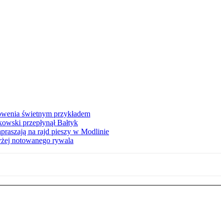
łowenia świetnym przykładem
owski przepłynął Bałtyk
apraszają na rajd pieszy w Modlinie
yżej notowanego rywala