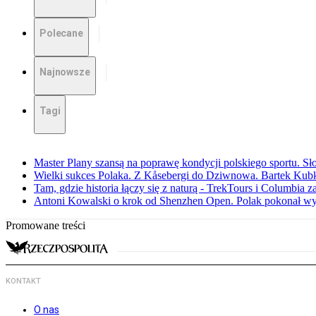
Polecane
Najnowsze
Tagi
Master Plany szansą na poprawę kondycji polskiego sportu. S
Wielki sukces Polaka. Z Kåsebergi do Dziwnowa. Bartek Kubk
Tam, gdzie historia łączy się z naturą - TrekTours i Columbia z
Antoni Kowalski o krok od Shenzhen Open. Polak pokonał w
Promowane treści
KONTAKT
O nas