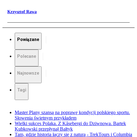
Krzysztof Rawa
Powiązane
Polecane
Najnowsze
Tagi
Master Plany szansą na poprawę kondycji polskiego sportu.
Słowenia świetnym przykładem
Wielki sukces Polaka. Z Kåsebergi do Dziwnowa. Bartek
Kubkowski przepłynął Bałtyk
Tam, gdzie historia łączy się z naturą - TrekTours i Columbia