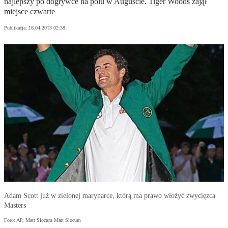
najlepszy po dogrywce na polu w Auguście. Tiger Woods zajął
miejsce czwarte
Publikacja:
16.04.2013 02:38
Adam Scott już w zielonej marynarce, którą ma prawo włożyć zwycięzca
Masters
Foto: AP, Matt Slocum Matt Slocum