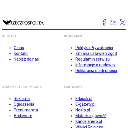
KONTAKT
REGULAMIN
O nas
Polityka Prywatności
Kontakt
Zmiana ustawień zgód
Napisz do nas
Regulamin serwisu
Informacje o nadawcy
Deklaracja dostępności
REKLAMA I PRENUMERATA
PARTNERZY
Reklama
E-kiosk.pl
Ogłoszenia
E-gazety.pl
Prenumerata
Nexto.pl
Archiwum
Mała księgowość
Kancelarierp.pl
Wieści Rolnicze