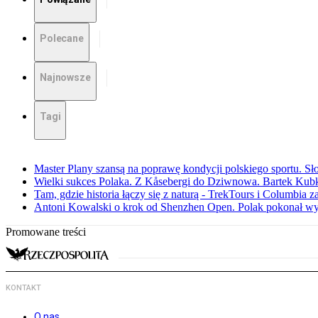
Polecane
Najnowsze
Tagi
Master Plany szansą na poprawę kondycji polskiego sportu. S
Wielki sukces Polaka. Z Kåsebergi do Dziwnowa. Bartek Kubk
Tam, gdzie historia łączy się z naturą - TrekTours i Columbia z
Antoni Kowalski o krok od Shenzhen Open. Polak pokonał w
Promowane treści
KONTAKT
O nas