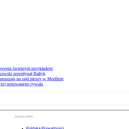
łowenia świetnym przykładem
owski przepłynął Bałtyk
apraszają na rajd pieszy w Modlinie
yżej notowanego rywala
REGULAMIN
Polityka Prywatności