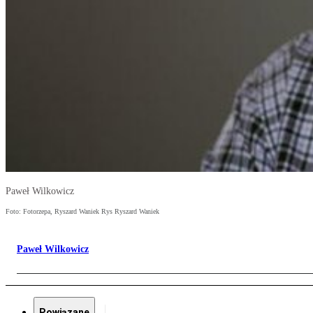
Paweł Wilkowicz
Foto: Fotorzepa, Ryszard Waniek Rys Ryszard Waniek
Paweł Wilkowicz
Powiązane