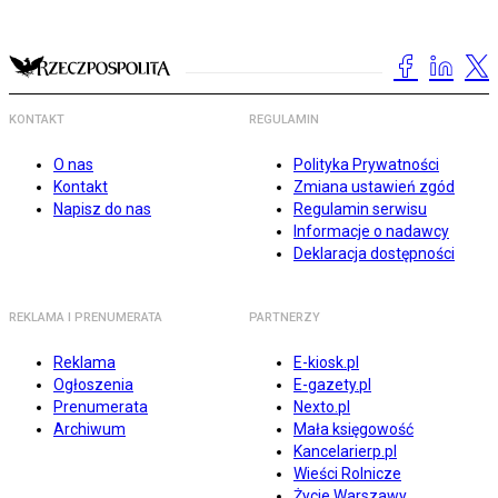
KONTAKT
REGULAMIN
O nas
Polityka Prywatności
Kontakt
Zmiana ustawień zgód
Napisz do nas
Regulamin serwisu
Informacje o nadawcy
Deklaracja dostępności
REKLAMA I PRENUMERATA
PARTNERZY
Reklama
E-kiosk.pl
Ogłoszenia
E-gazety.pl
Prenumerata
Nexto.pl
Archiwum
Mała księgowość
Kancelarierp.pl
Wieści Rolnicze
Życie Warszawy