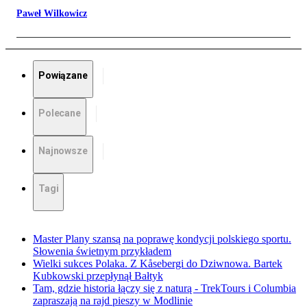
Paweł Wilkowicz
Powiązane
Polecane
Najnowsze
Tagi
Master Plany szansą na poprawę kondycji polskiego sportu.
Słowenia świetnym przykładem
Wielki sukces Polaka. Z Kåsebergi do Dziwnowa. Bartek
Kubkowski przepłynął Bałtyk
Tam, gdzie historia łączy się z naturą - TrekTours i Columbia
zapraszają na rajd pieszy w Modlinie