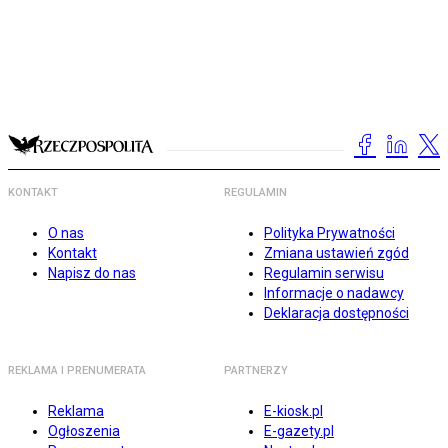
KONTAKT
REGULAMIN
O nas
Polityka Prywatności
Kontakt
Zmiana ustawień zgód
Napisz do nas
Regulamin serwisu
Informacje o nadawcy
Deklaracja dostępności
REKLAMA I PRENUMERATA
PARTNERZY
Reklama
E-kiosk.pl
Ogłoszenia
E-gazety.pl