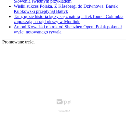
Słowenia świetnym przykładem
Wielki sukces Polaka. Z Kåsebergi do Dziwnowa. Bartek
Kubkowski przepłynął Bałtyk
Tam, gdzie historia łączy się z naturą - TrekTours i Columbia
zapraszają na rajd pieszy w Modlinie
Antoni Kowalski o krok od Shenzhen Open. Polak pokonał
wyżej notowanego rywala
Promowane treści