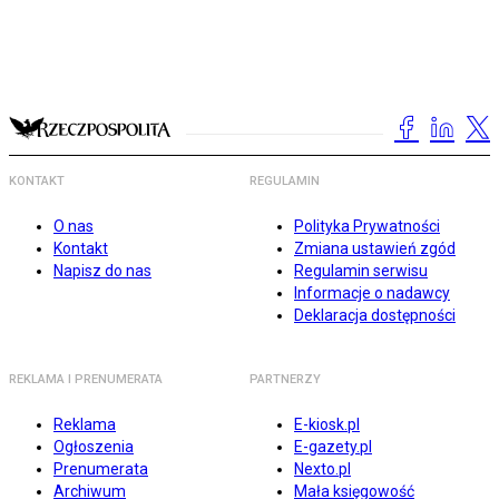
KONTAKT
REGULAMIN
O nas
Polityka Prywatności
Kontakt
Zmiana ustawień zgód
Napisz do nas
Regulamin serwisu
Informacje o nadawcy
Deklaracja dostępności
REKLAMA I PRENUMERATA
PARTNERZY
Reklama
E-kiosk.pl
Ogłoszenia
E-gazety.pl
Prenumerata
Nexto.pl
Archiwum
Mała księgowość