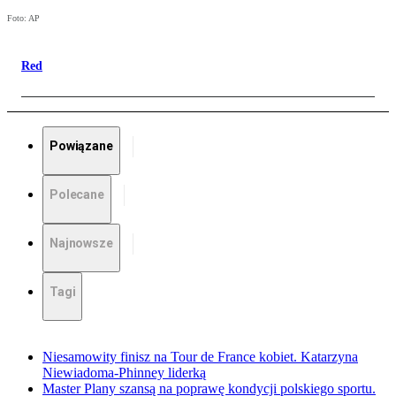
Foto: AP
Red
Powiązane
Polecane
Najnowsze
Tagi
Niesamowity finisz na Tour de France kobiet. Katarzyna
Niewiadoma-Phinney liderką
Master Plany szansą na poprawę kondycji polskiego sportu.