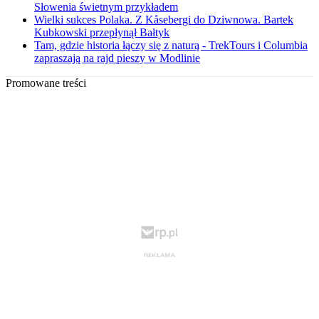
Słowenia świetnym przykładem
Wielki sukces Polaka. Z Kåsebergi do Dziwnowa. Bartek
Kubkowski przepłynął Bałtyk
Tam, gdzie historia łączy się z naturą - TrekTours i Columbia
zapraszają na rajd pieszy w Modlinie
Promowane treści