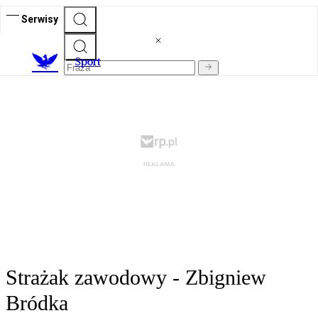
Serwisy
S
port
Strażak zawodowy - Zbigniew
Bródka