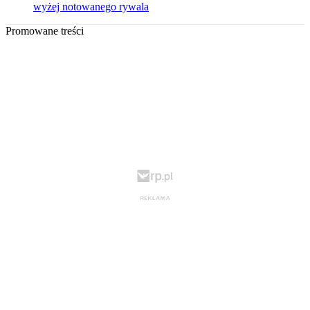
wyżej notowanego rywala
Promowane treści