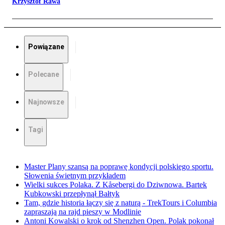
Krzysztof Rawa
Powiązane
Polecane
Najnowsze
Tagi
Master Plany szansą na poprawę kondycji polskiego sportu.
Słowenia świetnym przykładem
Wielki sukces Polaka. Z Kåsebergi do Dziwnowa. Bartek
Kubkowski przepłynął Bałtyk
Tam, gdzie historia łączy się z naturą - TrekTours i Columbia
zapraszają na rajd pieszy w Modlinie
Antoni Kowalski o krok od Shenzhen Open. Polak pokonał