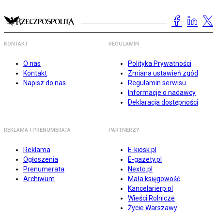
KONTAKT
REGULAMIN
O nas
Polityka Prywatności
Kontakt
Zmiana ustawień zgód
Napisz do nas
Regulamin serwisu
Informacje o nadawcy
Deklaracja dostępności
REKLAMA I PRENUMERATA
PARTNERZY
Reklama
E-kiosk.pl
Ogłoszenia
E-gazety.pl
Prenumerata
Nexto.pl
Archiwum
Mała księgowość
Kancelarierp.pl
Wieści Rolnicze
Życie Warszawy