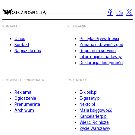
KONTAKT
REGULAMIN
O nas
Polityka Prywatności
Kontakt
Zmiana ustawień zgód
Napisz do nas
Regulamin serwisu
Informacje o nadawcy
Deklaracja dostępności
REKLAMA I PRENUMERATA
PARTNERZY
Reklama
E-kiosk.pl
Ogłoszenia
E-gazety.pl
Prenumerata
Nexto.pl
Archiwum
Mała księgowość
Kancelarierp.pl
Wieści Rolnicze
Życie Warszawy