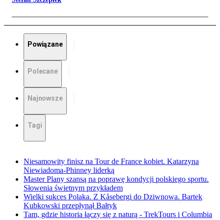
Powiązane
Polecane
Najnowsze
Tagi
Niesamowity finisz na Tour de France kobiet. Katarzyna
Niewiadoma-Phinney liderką
Master Plany szansą na poprawę kondycji polskiego sportu.
Słowenia świetnym przykładem
Wielki sukces Polaka. Z Kåsebergi do Dziwnowa. Bartek
Kubkowski przepłynął Bałtyk
Tam, gdzie historia łączy się z naturą - TrekTours i Columbia