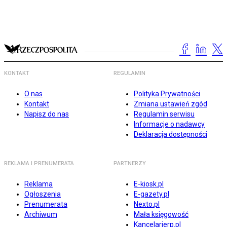
KONTAKT
REGULAMIN
O nas
Polityka Prywatności
Kontakt
Zmiana ustawień zgód
Napisz do nas
Regulamin serwisu
Informacje o nadawcy
Deklaracja dostępności
REKLAMA I PRENUMERATA
PARTNERZY
Reklama
E-kiosk.pl
Ogłoszenia
E-gazety.pl
Prenumerata
Nexto.pl
Archiwum
Mała księgowość
Kancelarierp.pl