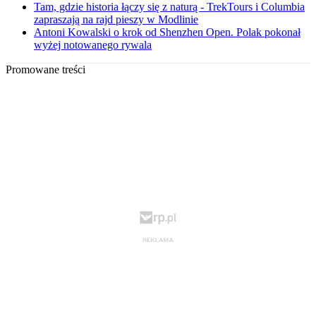
Tam, gdzie historia łączy się z naturą - TrekTours i Columbia
zapraszają na rajd pieszy w Modlinie
Antoni Kowalski o krok od Shenzhen Open. Polak pokonał
wyżej notowanego rywala
Promowane treści