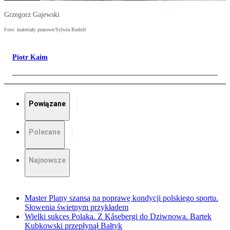
Grzegorz Gajewski
Foto: materiały prasowe/Sylwia Rudolf
Piotr Kaim
Powiązane
Polecane
Najnowsze
Master Plany szansą na poprawę kondycji polskiego sportu.
Słowenia świetnym przykładem
Wielki sukces Polaka. Z Kåsebergi do Dziwnowa. Bartek
Kubkowski przepłynął Bałtyk