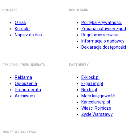
KONTAKT
REGULAMIN
O nas
Polityka Prywatności
Kontakt
Zmiana ustawień zgód
Napisz do nas
Regulamin serwisu
Informacje o nadawcy
Deklaracja dostępności
REKLAMA I PRENUMERATA
PARTNERZY
Reklama
E-kiosk.pl
Ogłoszenia
E-gazety.pl
Prenumerata
Nexto.pl
Archiwum
Mała księgowość
Kancelarierp.pl
Wieści Rolnicze
Życie Warszawy
NASZE WYDARZENIA