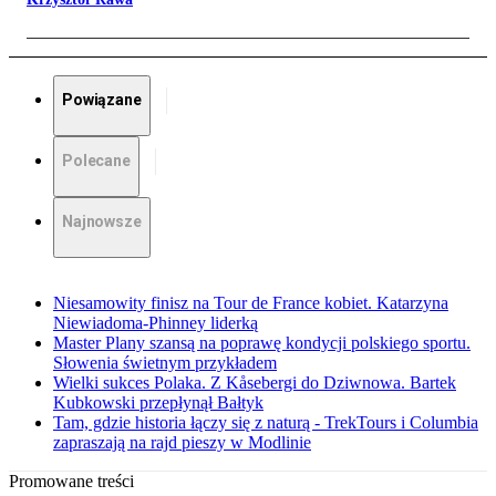
Powiązane
Polecane
Najnowsze
Niesamowity finisz na Tour de France kobiet. Katarzyna
Niewiadoma-Phinney liderką
Master Plany szansą na poprawę kondycji polskiego sportu.
Słowenia świetnym przykładem
Wielki sukces Polaka. Z Kåsebergi do Dziwnowa. Bartek
Kubkowski przepłynął Bałtyk
Tam, gdzie historia łączy się z naturą - TrekTours i Columbia
zapraszają na rajd pieszy w Modlinie
Promowane treści