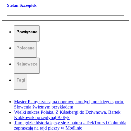
Stefan Szczepłek
Powiązane
Polecane
Najnowsze
Tagi
Master Plany szansą na poprawę kondycji polskiego sportu.
Słowenia świetnym przykładem
Wielki sukces Polaka. Z Kåsebergi do Dziwnowa. Bartek
Kubkowski przepłynął Bałtyk
Tam, gdzie historia łączy się z naturą - TrekTours i Columbia
zapraszają na rajd pieszy w Modlinie