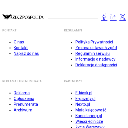
KONTAKT
REGULAMIN
O nas
Polityka Prywatności
Kontakt
Zmiana ustawień zgód
Napisz do nas
Regulamin serwisu
Informacje o nadawcy
Deklaracja dostępności
REKLAMA I PRENUMERATA
PARTNERZY
Reklama
E-kiosk.pl
Ogłoszenia
E-gazety.pl
Prenumerata
Nexto.pl
Archiwum
Mała księgowość
Kancelarierp.pl
Wieści Rolnicze
Życie Warszawy