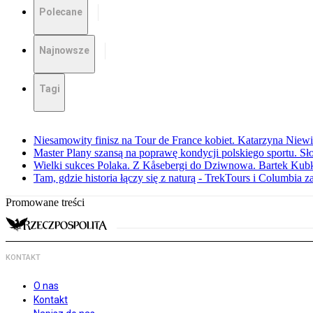
Polecane
Najnowsze
Tagi
Niesamowity finisz na Tour de France kobiet. Katarzyna Niew
Master Plany szansą na poprawę kondycji polskiego sportu. S
Wielki sukces Polaka. Z Kåsebergi do Dziwnowa. Bartek Kubk
Tam, gdzie historia łączy się z naturą - TrekTours i Columbia z
Promowane treści
KONTAKT
O nas
Kontakt