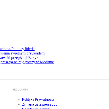
iadoma-Phinney liderką
łowenia świetnym przykładem
owski przepłynął Bałtyk
apraszają na rajd pieszy w Modlinie
REGULAMIN
Polityka Prywatności
Zmiana ustawień zgód