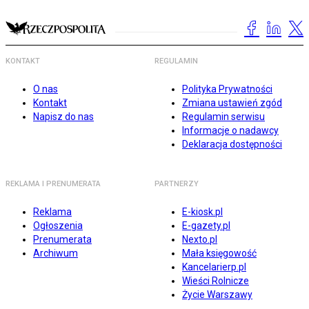
KONTAKT
REGULAMIN
O nas
Polityka Prywatności
Kontakt
Zmiana ustawień zgód
Napisz do nas
Regulamin serwisu
Informacje o nadawcy
Deklaracja dostępności
REKLAMA I PRENUMERATA
PARTNERZY
Reklama
E-kiosk.pl
Ogłoszenia
E-gazety.pl
Prenumerata
Nexto.pl
Archiwum
Mała księgowość
Kancelarierp.pl
Wieści Rolnicze
Życie Warszawy