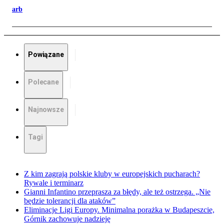
arb
Powiązane
Polecane
Najnowsze
Tagi
Z kim zagrają polskie kluby w europejskich pucharach?
Rywale i terminarz
Gianni Infantino przeprasza za błędy, ale też ostrzega. „Nie
będzie tolerancji dla ataków”
Eliminacje Ligi Europy. Minimalna porażka w Budapeszcie,
Górnik zachowuje nadzieję