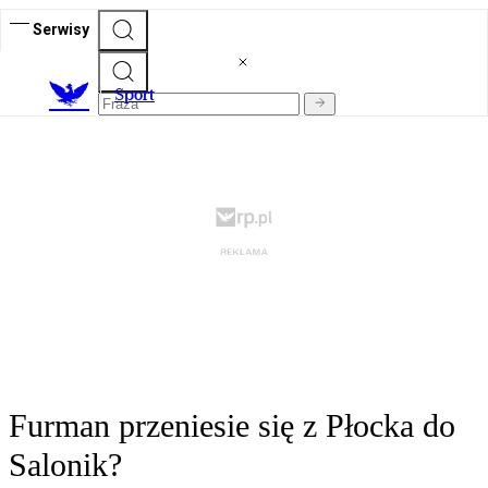
Serwisy
S
port
Furman przeniesie się z Płocka do
Salonik?