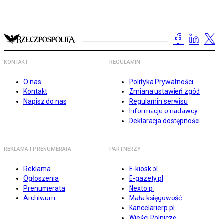
KONTAKT
REGULAMIN
O nas
Polityka Prywatności
Kontakt
Zmiana ustawień zgód
Napisz do nas
Regulamin serwisu
Informacje o nadawcy
Deklaracja dostępności
REKLAMA I PRENUMERATA
PARTNERZY
Reklama
E-kiosk.pl
Ogłoszenia
E-gazety.pl
Prenumerata
Nexto.pl
Archiwum
Mała księgowość
Kancelarierp.pl
Wieści Rolnicze