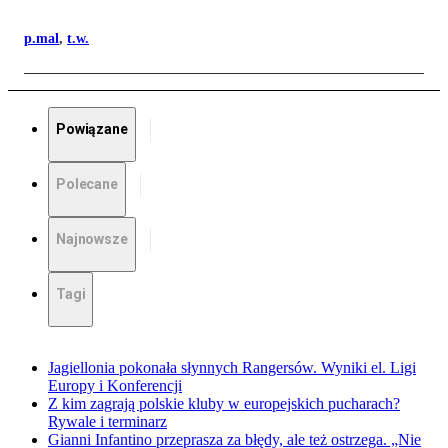
p.mal
,
t.w.
Powiązane
Polecane
Najnowsze
Tagi
Jagiellonia pokonała słynnych Rangersów. Wyniki el. Ligi
Europy i Konferencji
Z kim zagrają polskie kluby w europejskich pucharach?
Rywale i terminarz
Gianni Infantino przeprasza za błędy, ale też ostrzega. „Nie