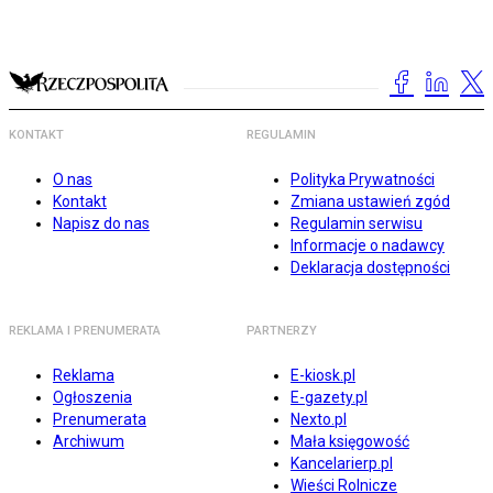
KONTAKT
REGULAMIN
O nas
Polityka Prywatności
Kontakt
Zmiana ustawień zgód
Napisz do nas
Regulamin serwisu
Informacje o nadawcy
Deklaracja dostępności
REKLAMA I PRENUMERATA
PARTNERZY
Reklama
E-kiosk.pl
Ogłoszenia
E-gazety.pl
Prenumerata
Nexto.pl
Archiwum
Mała księgowość
Kancelarierp.pl
Wieści Rolnicze