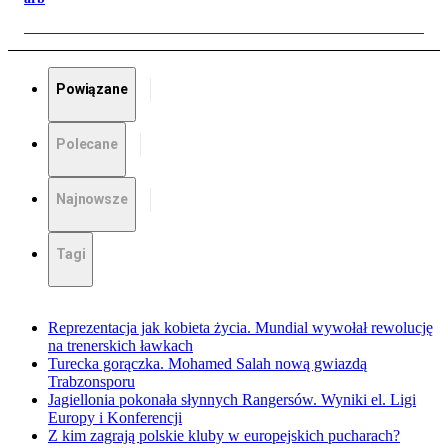
Powiązane
Polecane
Najnowsze
Tagi
Reprezentacja jak kobieta życia. Mundial wywołał rewolucję
na trenerskich ławkach
Turecka gorączka. Mohamed Salah nową gwiazdą
Trabzonsporu
Jagiellonia pokonała słynnych Rangersów. Wyniki el. Ligi
Europy i Konferencji
Z kim zagrają polskie kluby w europejskich pucharach?