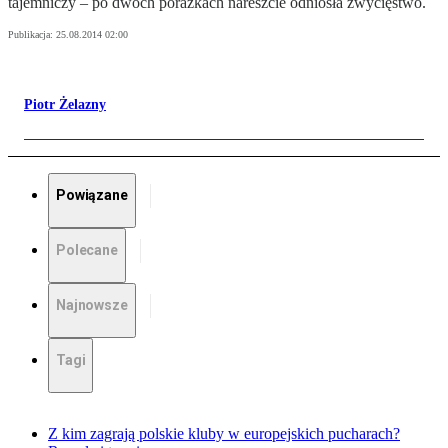
tajemniczy – po dwóch porażkach nareszcie odniosła zwycięstwo.
Publikacja:
25.08.2014 02:00
Piotr Żelazny
Powiązane
Polecane
Najnowsze
Tagi
Z kim zagrają polskie kluby w europejskich pucharach?