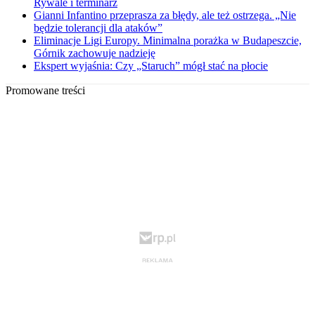
Rywale i terminarz
Gianni Infantino przeprasza za błędy, ale też ostrzega. „Nie
będzie tolerancji dla ataków”
Eliminacje Ligi Europy. Minimalna porażka w Budapeszcie,
Górnik zachowuje nadzieję
Ekspert wyjaśnia: Czy „Staruch” mógł stać na płocie
Promowane treści