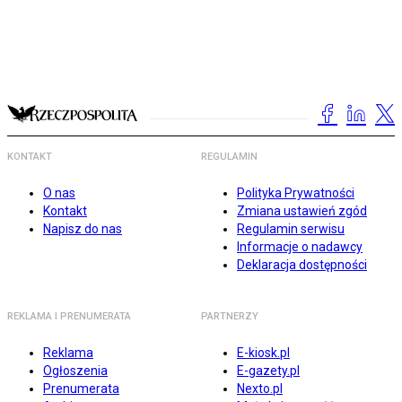
KONTAKT
REGULAMIN
O nas
Polityka Prywatności
Kontakt
Zmiana ustawień zgód
Napisz do nas
Regulamin serwisu
Informacje o nadawcy
Deklaracja dostępności
REKLAMA I PRENUMERATA
PARTNERZY
Reklama
E-kiosk.pl
Ogłoszenia
E-gazety.pl
Prenumerata
Nexto.pl