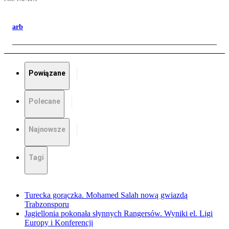
arb
Powiązane
Polecane
Najnowsze
Tagi
Turecka gorączka. Mohamed Salah nową gwiazdą
Trabzonsporu
Jagiellonia pokonała słynnych Rangersów. Wyniki el. Ligi
Europy i Konferencji