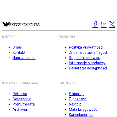
KONTAKT
REGULAMIN
O nas
Polityka Prywatności
Kontakt
Zmiana ustawień zgód
Napisz do nas
Regulamin serwisu
Informacje o nadawcy
Deklaracja dostępności
REKLAMA I PRENUMERATA
PARTNERZY
Reklama
E-kiosk.pl
Ogłoszenia
E-gazety.pl
Prenumerata
Nexto.pl
Archiwum
Mała księgowość
Kancelarierp.pl