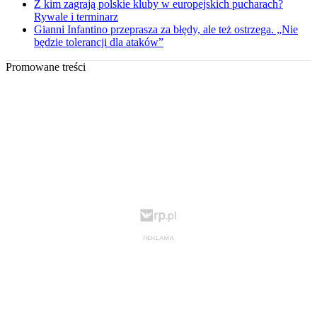
Z kim zagrają polskie kluby w europejskich pucharach?
Rywale i terminarz
Gianni Infantino przeprasza za błędy, ale też ostrzega. „Nie
będzie tolerancji dla ataków”
Promowane treści