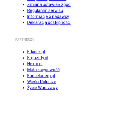
Zmiana ustawień zgód
Regulamin serwisu
Informacje o nadawcy
Deklaracja dostępności
PARTNERZY
E-kiosk.pl
E-gazety.pl
Nexto.pl
Mała księgowość
Kancelarierp.pl
Wieści Rolnicze
Życie Warszawy