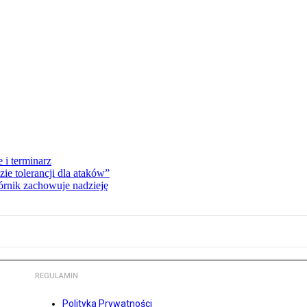
 i terminarz
zie tolerancji dla ataków”
órnik zachowuje nadzieję
REGULAMIN
Polityka Prywatności