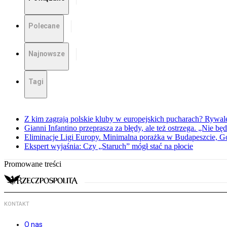
Polecane
Najnowsze
Tagi
Z kim zagrają polskie kluby w europejskich pucharach? Rywale
Gianni Infantino przeprasza za błędy, ale też ostrzega. „Nie będ
Eliminacje Ligi Europy. Minimalna porażka w Budapeszcie, G
Ekspert wyjaśnia: Czy „Staruch” mógł stać na płocie
Promowane treści
KONTAKT
O nas