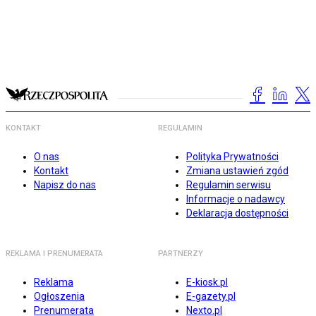
KONTAKT
REGULAMIN
O nas
Polityka Prywatności
Kontakt
Zmiana ustawień zgód
Napisz do nas
Regulamin serwisu
Informacje o nadawcy
Deklaracja dostępności
REKLAMA I PRENUMERATA
PARTNERZY
Reklama
E-kiosk.pl
Ogłoszenia
E-gazety.pl
Prenumerata
Nexto.pl