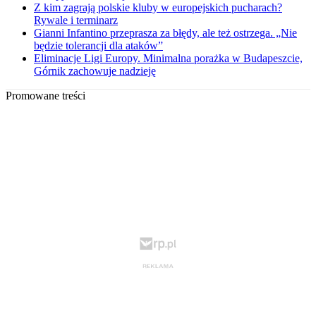
Z kim zagrają polskie kluby w europejskich pucharach?
Rywale i terminarz
Gianni Infantino przeprasza za błędy, ale też ostrzega. „Nie
będzie tolerancji dla ataków”
Eliminacje Ligi Europy. Minimalna porażka w Budapeszcie,
Górnik zachowuje nadzieję
Promowane treści