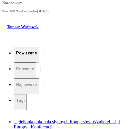
Narodowym
Foto: PGE Narodowy/ Andrzej Hulimka
Tomasz Wacławek
Powiązane
Polecane
Najnowsze
Tagi
Jagiellonia pokonała słynnych Rangersów. Wyniki el. Ligi
Europy i Konferencji