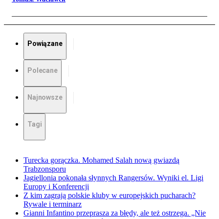
Powiązane
Polecane
Najnowsze
Tagi
Turecka gorączka. Mohamed Salah nową gwiazdą
Trabzonsporu
Jagiellonia pokonała słynnych Rangersów. Wyniki el. Ligi
Europy i Konferencji
Z kim zagrają polskie kluby w europejskich pucharach?
Rywale i terminarz
Gianni Infantino przeprasza za błędy, ale też ostrzega. „Nie