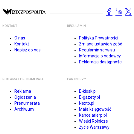
KONTAKT
REGULAMIN
O nas
Polityka Prywatności
Kontakt
Zmiana ustawień zgód
Napisz do nas
Regulamin serwisu
Informacje o nadawcy
Deklaracja dostępności
REKLAMA I PRENUMERATA
PARTNERZY
Reklama
E-kiosk.pl
Ogłoszenia
E-gazety.pl
Prenumerata
Nexto.pl
Archiwum
Mała księgowość
Kancelarierp.pl
Wieści Rolnicze
Życie Warszawy