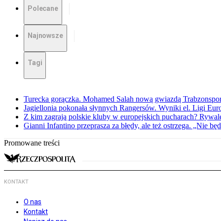
Polecane
Najnowsze
Tagi
Turecka gorączka. Mohamed Salah nową gwiazdą Trabzonspo
Jagiellonia pokonała słynnych Rangersów. Wyniki el. Ligi Eur
Z kim zagrają polskie kluby w europejskich pucharach? Rywale
Gianni Infantino przeprasza za błędy, ale też ostrzega. „Nie będ
Promowane treści
KONTAKT
O nas
Kontakt