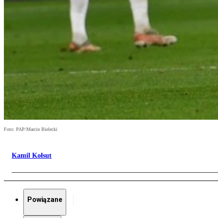
Foto: PAP/Marcin Bielecki
Kamil Kołsut
Powiązane