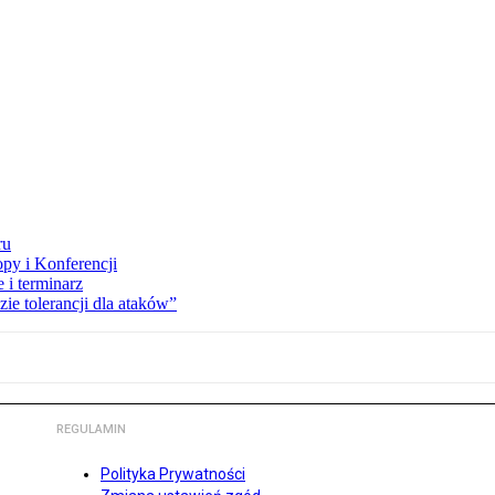
ru
opy i Konferencji
 i terminarz
zie tolerancji dla ataków”
REGULAMIN
Polityka Prywatności