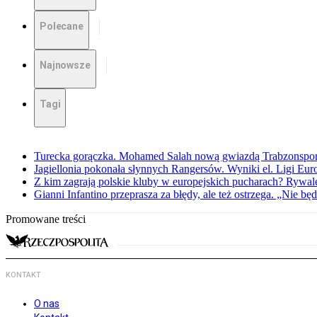
Polecane
Najnowsze
Tagi
Turecka gorączka. Mohamed Salah nową gwiazdą Trabzonspo
Jagiellonia pokonała słynnych Rangersów. Wyniki el. Ligi Eur
Z kim zagrają polskie kluby w europejskich pucharach? Rywale
Gianni Infantino przeprasza za błędy, ale też ostrzega. „Nie będ
Promowane treści
KONTAKT
O nas