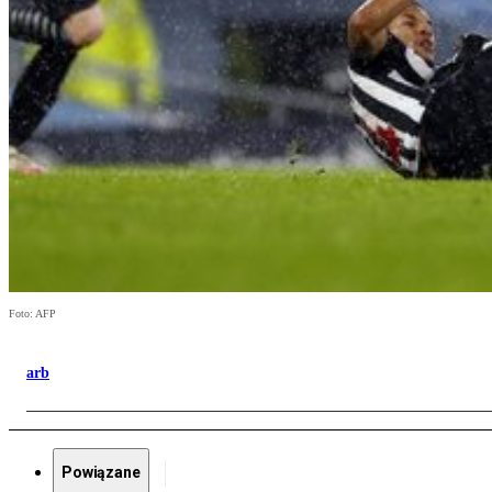
Foto: AFP
arb
Powiązane