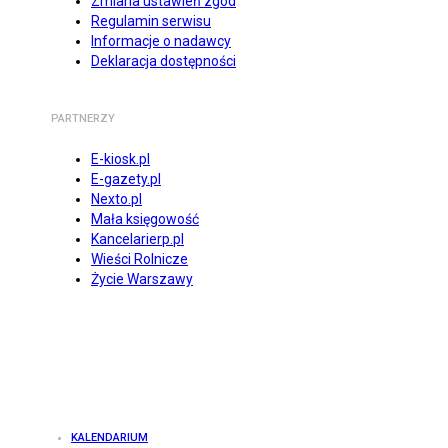
Zmiana ustawień zgód
Regulamin serwisu
Informacje o nadawcy
Deklaracja dostępności
PARTNERZY
E-kiosk.pl
E-gazety.pl
Nexto.pl
Mała księgowość
Kancelarierp.pl
Wieści Rolnicze
Życie Warszawy
KALENDARIUM