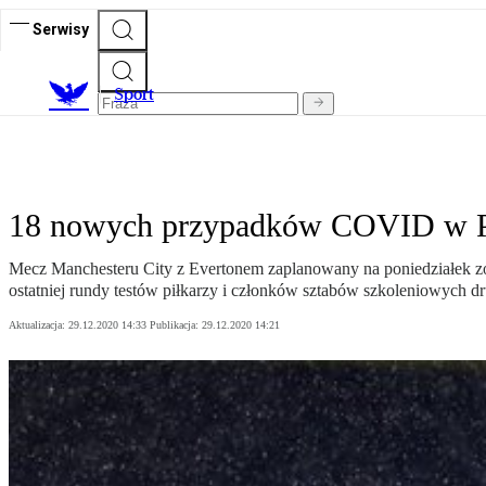
Serwisy
S
port
18 nowych przypadków COVID w P
Mecz Manchesteru City z Evertonem zaplanowany na poniedziałek z
ostatniej rundy testów piłkarzy i członków sztabów szkoleniowych 
Aktualizacja:
29.12.2020 14:33
Publikacja:
29.12.2020 14:21