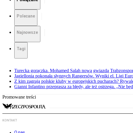
Polecane
Najnowsze
Tagi
Turecka gorączka. Mohamed Salah nową gwiazdą Trabzonspo
Jagiellonia pokonała słynnych Rangersów. Wyniki el. Ligi Eur
Z kim zagrają polskie kluby w europejskich pucharach? Rywale
Gianni Infantino przeprasza za błędy, ale też ostrzega. „Nie będ
Promowane treści
KONTAKT
O nas