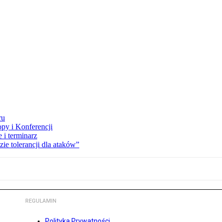
ru
opy i Konferencji
 i terminarz
zie tolerancji dla ataków”
REGULAMIN
Polityka Prywatności