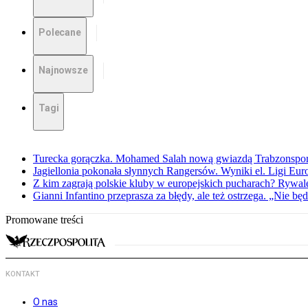
Polecane
Najnowsze
Tagi
Turecka gorączka. Mohamed Salah nową gwiazdą Trabzonspo
Jagiellonia pokonała słynnych Rangersów. Wyniki el. Ligi Eur
Z kim zagrają polskie kluby w europejskich pucharach? Rywale
Gianni Infantino przeprasza za błędy, ale też ostrzega. „Nie będ
Promowane treści
KONTAKT
O nas