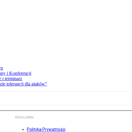
ru
opy i Konferencji
 i terminarz
zie tolerancji dla ataków”
REGULAMIN
Polityka Prywatności