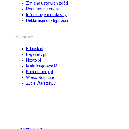
Zmiana ustawień zgód
Regulamin serwisu
Informacje o nadawcy
Deklaracja dostępności
PARTNERZY
E-kiosk.pl
E-gazety.pl
Nexto.pl
Mała księgowość
Kancelarierp.pl
Wieści Rolnicze
Życie Warszawy
KALENDARIUM