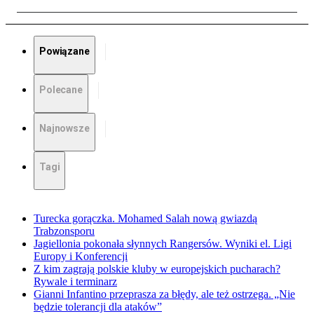
Powiązane
Polecane
Najnowsze
Tagi
Turecka gorączka. Mohamed Salah nową gwiazdą
Trabzonsporu
Jagiellonia pokonała słynnych Rangersów. Wyniki el. Ligi
Europy i Konferencji
Z kim zagrają polskie kluby w europejskich pucharach?
Rywale i terminarz
Gianni Infantino przeprasza za błędy, ale też ostrzega. „Nie
będzie tolerancji dla ataków”