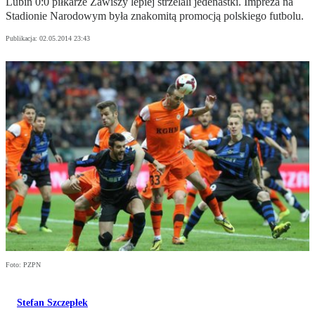
Lubin 0:0 piłkarze Zawiszy lepiej strzelali jedenastki. Impreza na
Stadionie Narodowym była znakomitą promocją polskiego futbolu.
Publikacja:
02.05.2014 23:43
Foto: PZPN
Stefan Szczepłek