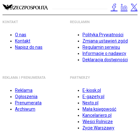
KONTAKT
REGULAMIN
O nas
Polityka Prywatności
Kontakt
Zmiana ustawień zgód
Napisz do nas
Regulamin serwisu
Informacje o nadawcy
Deklaracja dostępności
REKLAMA I PRENUMERATA
PARTNERZY
Reklama
E-kiosk.pl
Ogłoszenia
E-gazety.pl
Prenumerata
Nexto.pl
Archiwum
Mała księgowość
Kancelarierp.pl
Wieści Rolnicze
Życie Warszawy