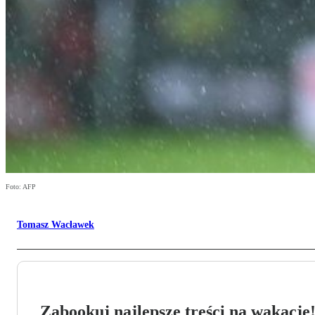
Foto: AFP
Tomasz Wacławek
Zabookuj najlepsze treści na wakacje