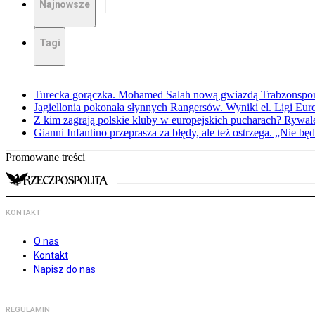
Najnowsze
Tagi
Turecka gorączka. Mohamed Salah nową gwiazdą Trabzonspo
Jagiellonia pokonała słynnych Rangersów. Wyniki el. Ligi Eur
Z kim zagrają polskie kluby w europejskich pucharach? Rywale
Gianni Infantino przeprasza za błędy, ale też ostrzega. „Nie będ
Promowane treści
KONTAKT
O nas
Kontakt
Napisz do nas
REGULAMIN