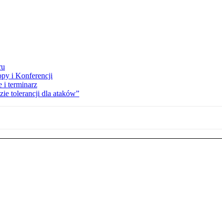
ru
opy i Konferencji
 i terminarz
zie tolerancji dla ataków”