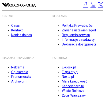
KONTAKT
REGULAMIN
O nas
Polityka Prywatności
Kontakt
Zmiana ustawień zgód
Napisz do nas
Regulamin serwisu
Informacje o nadawcy
Deklaracja dostępności
REKLAMA I PRENUMERATA
PARTNERZY
Reklama
E-kiosk.pl
Ogłoszenia
E-gazety.pl
Prenumerata
Nexto.pl
Archiwum
Mała księgowość
Kancelarierp.pl
Wieści Rolnicze
Życie Warszawy