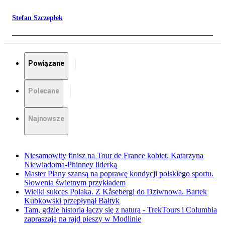
Stefan Szczepłek
Powiązane
Polecane
Najnowsze
Niesamowity finisz na Tour de France kobiet. Katarzyna
Niewiadoma-Phinney liderką
Master Plany szansą na poprawę kondycji polskiego sportu.
Słowenia świetnym przykładem
Wielki sukces Polaka. Z Kåsebergi do Dziwnowa. Bartek
Kubkowski przepłynął Bałtyk
Tam, gdzie historia łączy się z naturą - TrekTours i Columbia
zapraszają na rajd pieszy w Modlinie