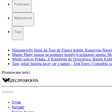
Polecane
Najnowsze
Tagi
Niesamowity finisz na Tour de France kobiet. Katarzyna Niew
Master Plany szansą na poprawę kondycji polskiego sportu. S
Wielki sukces Polaka. Z Kåsebergi do Dziwnowa. Bartek Kubk
Tam, gdzie historia łączy się z naturą - TrekTours i Columbia z
Promowane treści
KONTAKT
O nas
Kontakt