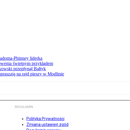
iadoma-Phinney liderką
łowenia świetnym przykładem
owski przepłynął Bałtyk
apraszają na rajd pieszy w Modlinie
REGULAMIN
Polityka Prywatności
Zmiana ustawień zgód