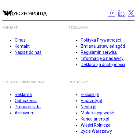
KONTAKT
REGULAMIN
O nas
Polityka Prywatności
Kontakt
Zmiana ustawień zgód
Napisz do nas
Regulamin serwisu
Informacje o nadawcy
Deklaracja dostępności
REKLAMA I PRENUMERATA
PARTNERZY
Reklama
E-kiosk.pl
Ogłoszenia
E-gazety.pl
Prenumerata
Nexto.pl
Archiwum
Mała księgowość
Kancelarierp.pl
Wieści Rolnicze
Życie Warszawy