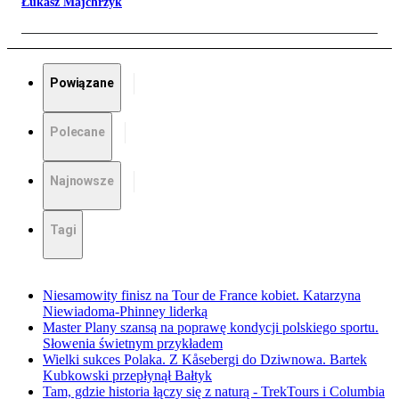
Łukasz Majchrzyk
Powiązane
Polecane
Najnowsze
Tagi
Niesamowity finisz na Tour de France kobiet. Katarzyna
Niewiadoma-Phinney liderką
Master Plany szansą na poprawę kondycji polskiego sportu.
Słowenia świetnym przykładem
Wielki sukces Polaka. Z Kåsebergi do Dziwnowa. Bartek
Kubkowski przepłynął Bałtyk
Tam, gdzie historia łączy się z naturą - TrekTours i Columbia