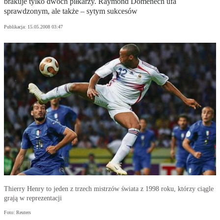
brakuje tylko dwóch piłkarzy. Raymond Domenech ufa
sprawdzonym, ale także – sytym sukcesów
Publikacja:
15.05.2008 03:47
Thierry Henry to jeden z trzech mistrzów świata z 1998 roku, którzy ciągle
grają w reprezentacji
Foto: Reuters