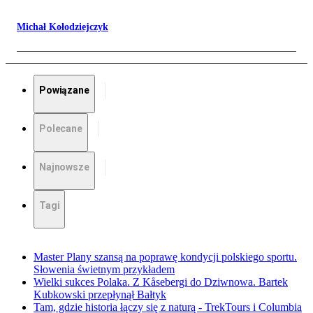
Michał Kołodziejczyk
Powiązane
Polecane
Najnowsze
Tagi
Master Plany szansą na poprawę kondycji polskiego sportu.
Słowenia świetnym przykładem
Wielki sukces Polaka. Z Kåsebergi do Dziwnowa. Bartek
Kubkowski przepłynął Bałtyk
Tam, gdzie historia łączy się z naturą - TrekTours i Columbia