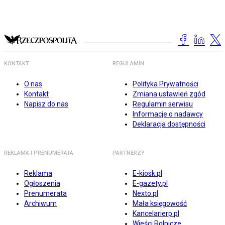
KONTAKT
REGULAMIN
O nas
Polityka Prywatności
Kontakt
Zmiana ustawień zgód
Napisz do nas
Regulamin serwisu
Informacje o nadawcy
Deklaracja dostępności
REKLAMA I PRENUMERATA
PARTNERZY
Reklama
E-kiosk.pl
Ogłoszenia
E-gazety.pl
Prenumerata
Nexto.pl
Archiwum
Mała księgowość
Kancelarierp.pl
Wieści Rolnicze