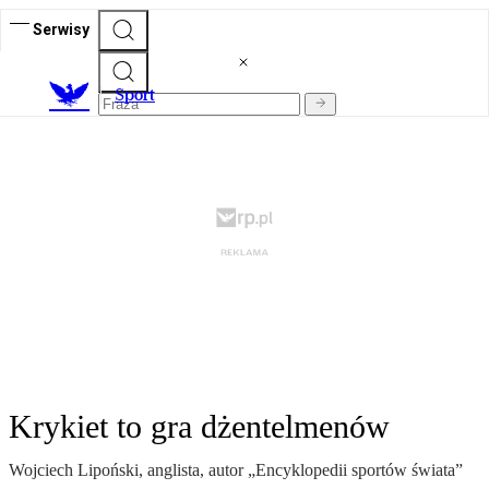
Serwisy
S
port
Krykiet to gra dżentelmenów
Wojciech Lipoński, anglista, autor „Encyklopedii sportów świata”