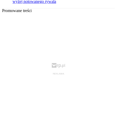
wyżej notowanego rywala
Promowane treści