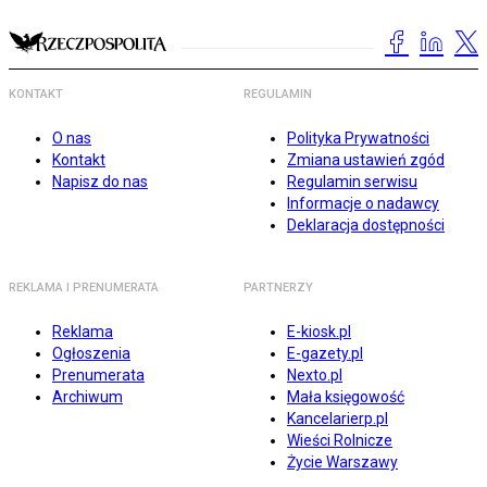
KONTAKT
REGULAMIN
O nas
Polityka Prywatności
Kontakt
Zmiana ustawień zgód
Napisz do nas
Regulamin serwisu
Informacje o nadawcy
Deklaracja dostępności
REKLAMA I PRENUMERATA
PARTNERZY
Reklama
E-kiosk.pl
Ogłoszenia
E-gazety.pl
Prenumerata
Nexto.pl
Archiwum
Mała księgowość
Kancelarierp.pl
Wieści Rolnicze
Życie Warszawy