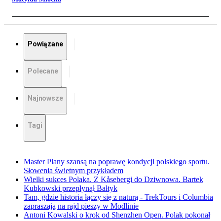
Powiązane
Polecane
Najnowsze
Tagi
Master Plany szansą na poprawę kondycji polskiego sportu.
Słowenia świetnym przykładem
Wielki sukces Polaka. Z Kåsebergi do Dziwnowa. Bartek
Kubkowski przepłynął Bałtyk
Tam, gdzie historia łączy się z naturą - TrekTours i Columbia
zapraszają na rajd pieszy w Modlinie
Antoni Kowalski o krok od Shenzhen Open. Polak pokonał