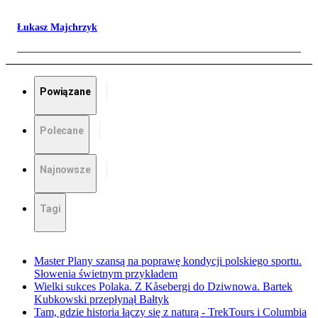
Łukasz Majchrzyk
Powiązane
Polecane
Najnowsze
Tagi
Master Plany szansą na poprawę kondycji polskiego sportu.
Słowenia świetnym przykładem
Wielki sukces Polaka. Z Kåsebergi do Dziwnowa. Bartek
Kubkowski przepłynął Bałtyk
Tam, gdzie historia łączy się z naturą - TrekTours i Columbia