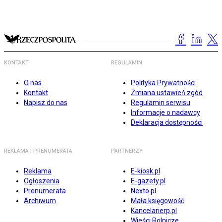
KONTAKT
REGULAMIN
O nas
Polityka Prywatności
Kontakt
Zmiana ustawień zgód
Napisz do nas
Regulamin serwisu
Informacje o nadawcy
Deklaracja dostępności
REKLAMA I PRENUMERATA
PARTNERZY
Reklama
E-kiosk.pl
Ogłoszenia
E-gazety.pl
Prenumerata
Nexto.pl
Archiwum
Mała księgowość
Kancelarierp.pl
Wieści Rolnicze