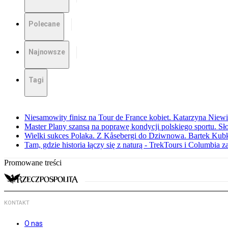
Polecane
Najnowsze
Tagi
Niesamowity finisz na Tour de France kobiet. Katarzyna Niew
Master Plany szansą na poprawę kondycji polskiego sportu. S
Wielki sukces Polaka. Z Kåsebergi do Dziwnowa. Bartek Kubk
Tam, gdzie historia łączy się z naturą - TrekTours i Columbia z
Promowane treści
KONTAKT
O nas