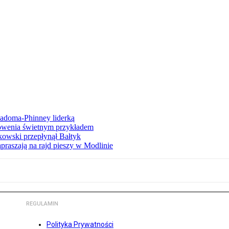
iadoma-Phinney liderką
łowenia świetnym przykładem
owski przepłynął Bałtyk
apraszają na rajd pieszy w Modlinie
REGULAMIN
Polityka Prywatności