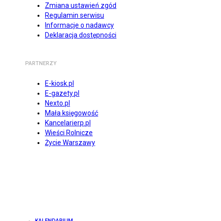
Zmiana ustawień zgód
Regulamin serwisu
Informacje o nadawcy
Deklaracja dostępności
PARTNERZY
E-kiosk.pl
E-gazety.pl
Nexto.pl
Mała księgowość
Kancelarierp.pl
Wieści Rolnicze
Życie Warszawy
KALENDARIUM