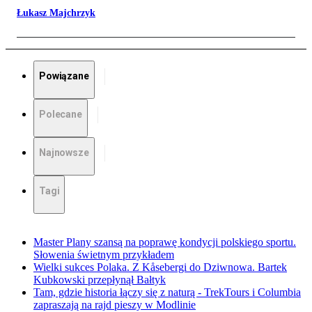
Łukasz Majchrzyk
Powiązane
Polecane
Najnowsze
Tagi
Master Plany szansą na poprawę kondycji polskiego sportu.
Słowenia świetnym przykładem
Wielki sukces Polaka. Z Kåsebergi do Dziwnowa. Bartek
Kubkowski przepłynął Bałtyk
Tam, gdzie historia łączy się z naturą - TrekTours i Columbia
zapraszają na rajd pieszy w Modlinie