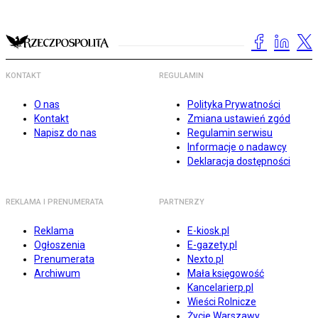
KONTAKT
REGULAMIN
O nas
Polityka Prywatności
Kontakt
Zmiana ustawień zgód
Napisz do nas
Regulamin serwisu
Informacje o nadawcy
Deklaracja dostępności
REKLAMA I PRENUMERATA
PARTNERZY
Reklama
E-kiosk.pl
Ogłoszenia
E-gazety.pl
Prenumerata
Nexto.pl
Archiwum
Mała księgowość
Kancelarierp.pl
Wieści Rolnicze
Życie Warszawy