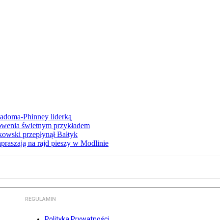
iadoma-Phinney liderką
łowenia świetnym przykładem
owski przepłynął Bałtyk
apraszają na rajd pieszy w Modlinie
REGULAMIN
Polityka Prywatności