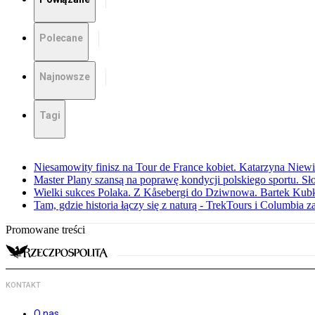
Polecane
Najnowsze
Tagi
Niesamowity finisz na Tour de France kobiet. Katarzyna Niew
Master Plany szansą na poprawę kondycji polskiego sportu. S
Wielki sukces Polaka. Z Kåsebergi do Dziwnowa. Bartek Kubk
Tam, gdzie historia łączy się z naturą - TrekTours i Columbia z
Promowane treści
KONTAKT
O nas