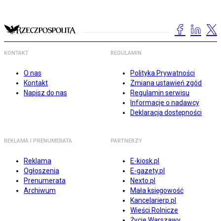
KONTAKT
REGULAMIN
O nas
Polityka Prywatności
Kontakt
Zmiana ustawień zgód
Napisz do nas
Regulamin serwisu
Informacje o nadawcy
Deklaracja dostępności
REKLAMA I PRENUMERATA
PARTNERZY
Reklama
E-kiosk.pl
Ogłoszenia
E-gazety.pl
Prenumerata
Nexto.pl
Archiwum
Mała księgowość
Kancelarierp.pl
Wieści Rolnicze
Życie Warszawy