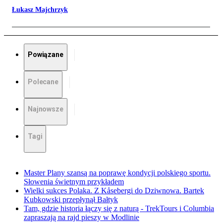
Łukasz Majchrzyk
Powiązane
Polecane
Najnowsze
Tagi
Master Plany szansą na poprawę kondycji polskiego sportu.
Słowenia świetnym przykładem
Wielki sukces Polaka. Z Kåsebergi do Dziwnowa. Bartek
Kubkowski przepłynął Bałtyk
Tam, gdzie historia łączy się z naturą - TrekTours i Columbia
zapraszają na rajd pieszy w Modlinie