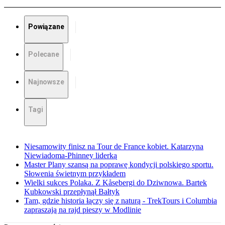
Powiązane
Polecane
Najnowsze
Tagi
Niesamowity finisz na Tour de France kobiet. Katarzyna
Niewiadoma-Phinney liderką
Master Plany szansą na poprawę kondycji polskiego sportu.
Słowenia świetnym przykładem
Wielki sukces Polaka. Z Kåsebergi do Dziwnowa. Bartek
Kubkowski przepłynął Bałtyk
Tam, gdzie historia łączy się z naturą - TrekTours i Columbia
zapraszają na rajd pieszy w Modlinie