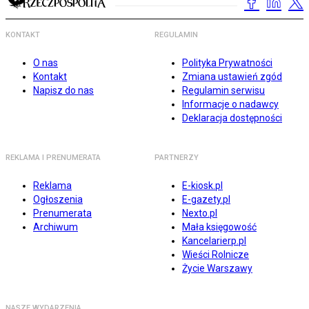
KONTAKT
REGULAMIN
O nas
Polityka Prywatności
Kontakt
Zmiana ustawień zgód
Napisz do nas
Regulamin serwisu
Informacje o nadawcy
Deklaracja dostępności
REKLAMA I PRENUMERATA
PARTNERZY
Reklama
E-kiosk.pl
Ogłoszenia
E-gazety.pl
Prenumerata
Nexto.pl
Archiwum
Mała księgowość
Kancelarierp.pl
Wieści Rolnicze
Życie Warszawy
NASZE WYDARZENIA