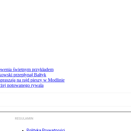
łowenia świetnym przykładem
owski przepłynął Bałtyk
apraszają na rajd pieszy w Modlinie
yżej notowanego rywala
REGULAMIN
Polityka Prywatności