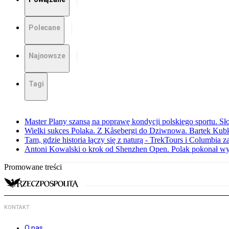
Polecane
Najnowsze
Tagi
Master Plany szansą na poprawę kondycji polskiego sportu. S
Wielki sukces Polaka. Z Kåsebergi do Dziwnowa. Bartek Kubk
Tam, gdzie historia łączy się z naturą - TrekTours i Columbia z
Antoni Kowalski o krok od Shenzhen Open. Polak pokonał w
Promowane treści
KONTAKT
O nas