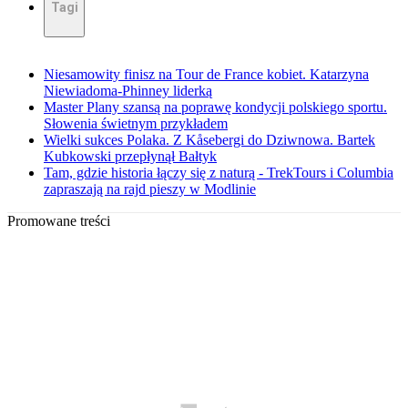
Tagi
Niesamowity finisz na Tour de France kobiet. Katarzyna
Niewiadoma-Phinney liderką
Master Plany szansą na poprawę kondycji polskiego sportu.
Słowenia świetnym przykładem
Wielki sukces Polaka. Z Kåsebergi do Dziwnowa. Bartek
Kubkowski przepłynął Bałtyk
Tam, gdzie historia łączy się z naturą - TrekTours i Columbia
zapraszają na rajd pieszy w Modlinie
Promowane treści