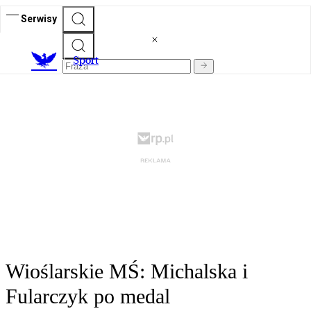
Serwisy
S
port
Wioślarskie MŚ: Michalska i
Fularczyk po medal